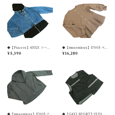
◆【Piacere】45521 フード
◆【musemieux】17005 ペ
付き デニムジャケット◆
プラム ツイードジャケット
¥5,390
¥16,280
◆
◆【musemieux】17005 ア
◆【GAVI SPORT】15211 ブ