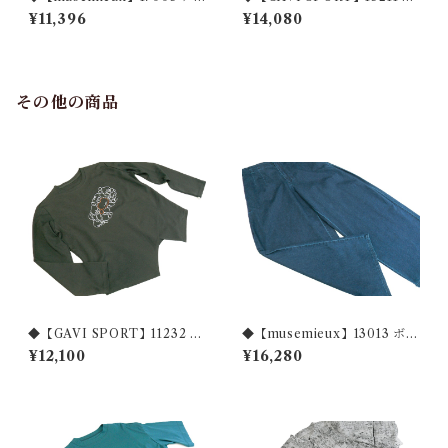
シンメトリーショールカラー
リーチ加工 デニムベスト◆
¥11,396
¥14,080
ジャケット◆
その他の商品
◆【GAVI SPORT】11232 ポ
◆【musemieux】13013 ボッ
イント刺繡ロングスリーブTE
クスプリーツ使い ストレッチ
¥12,100
¥16,280
E◆
デニム◆