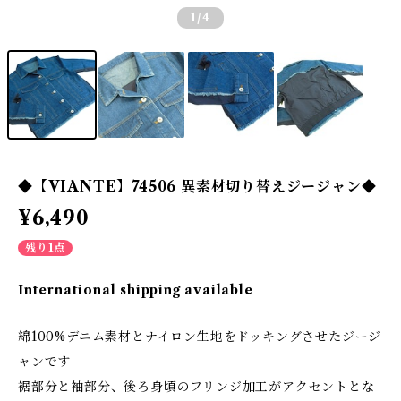
1
/4
◆【VIANTE】74506 異素材切り替えジージャン◆
¥6,490
残り1点
International shipping available
綿100%デニム素材とナイロン生地をドッキングさせたジージ
ャンです
裾部分と袖部分、後ろ身頃のフリンジ加工がアクセントとな