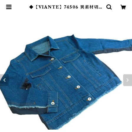
◆【VIANTE】74506 異素材切り
替えジージャン◆ | あんふぁんて