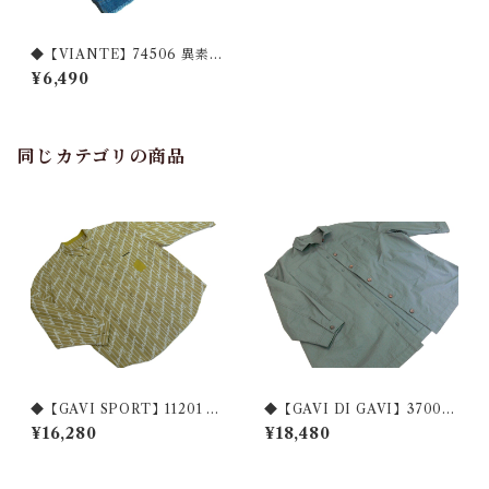
◆【VIANTE】74506 異素材
切り替えジージャン◆
¥6,490
同じカテゴリの商品
◆【GAVI SPORT】11201 ブ
◆【GAVI DI GAVI】37004
リーチ加工 配色ジャケットブ
シャツ襟コートジャケット ◆
¥16,280
¥18,480
ラウス◆