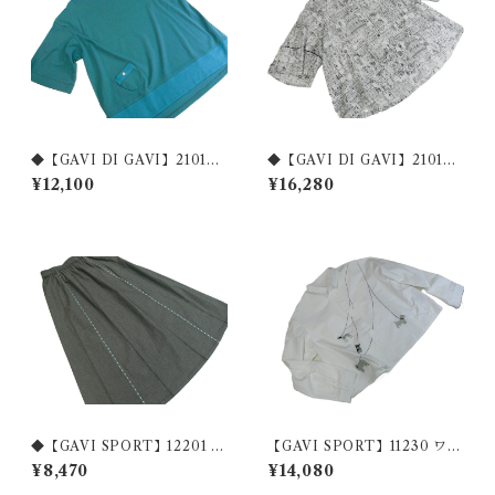
◆【GAVI DI GAVI】21018
◆【GAVI DI GAVI】21014
強撚フライス リブポイントカ
綿100%プリントブラウス◆
¥12,100
¥16,280
ットソー ◆
◆【GAVI SPORT】12201 ス
【GAVI SPORT】11230 ワン
トレッチデニム素材 フレアス
ちゃん刺繡 シャツカラーブ
¥8,470
¥14,080
カート◆
ラウス◆