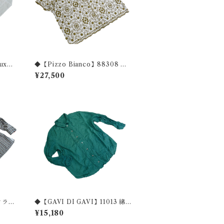
ux】1
◆【Pizzo Bianco】88308 フ
ロング
ラワー刺繡フレンチスリーブブラ
¥27,500
ウス ◆
◆【GAVI DI GAVI】11013 綿1
 スタ
00%シワ加工シャツブラウス◆
¥15,180