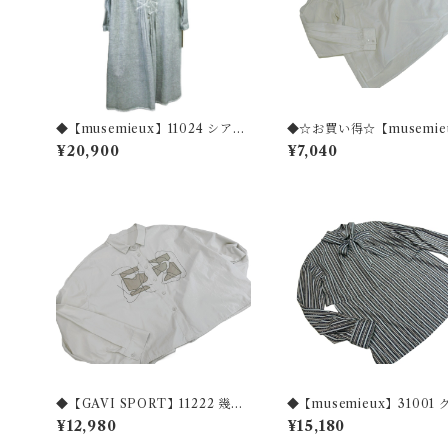
◆【musemieux】11024 シアー
◆☆お買い得☆【musemie
タイプ綿100％オーバーブラウス
1006 綿100％レース使い
¥20,900
¥7,040
◆
スリーブブラウス◆
◆【GAVI SPORT】11222 幾何
◆【musemieux】31001 クラシ
学刺繡 ジャケットブラウス◆
カルプリント 棒タイ付き
¥12,980
¥15,180
ンドカラーブラウス◆