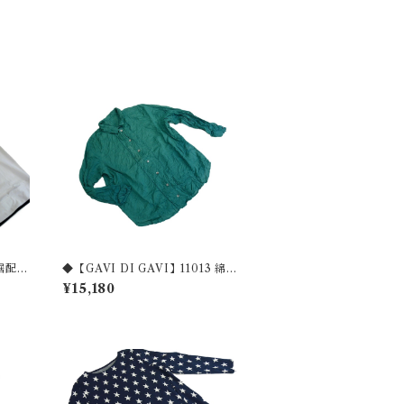
 裾配色
◆【GAVI DI GAVI】11013 綿1
00%シワ加工シャツブラウス◆
¥15,180