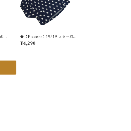
口ポイ
◆【Piacere】19519 スター柄プ
ト◆
ルオーバー◆
¥4,290