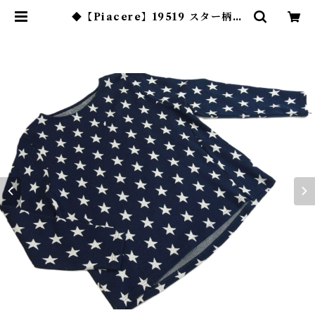
◆【Piacere】19519 スター柄プ
ルオーバー◆ | あんふぁんて