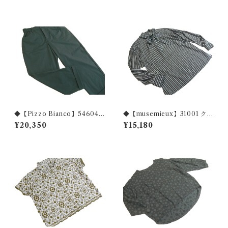
◆【Pizzo Bianco】54604
◆【musemieux】31001 クラ
ナイロンストレッチ ギンガム
シカルプリント 棒タイ付
¥20,350
¥15,180
プリントパンツ◆
き スタンドカラーブラウス
◆