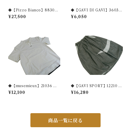
◆【Pizzo Bianco】88308
◆【GAVI DI GAVI】36034
フラワー刺繡フレンチスリー
ドットジャガード七分袖カッ
¥27,500
¥6,050
ブブラウス ◆
トソー ◆
◆【musemieux】21036 裾
◆【GAVI SPORT】12210 ブ
配色綿100％カットソー◆
リーチ加工 デニムバルーンス
¥12,100
¥16,280
カート◆
商品一覧に戻る