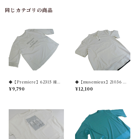
同じカテゴリの商品
◆【Premiere】62315 接触
◆【musemieux】21036 裾
冷感素材使用 TEE◆
配色綿100％カットソー◆
¥9,790
¥12,100