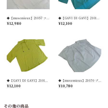
◆【musemieux】21057 フォ
◆【GAVI DI GAVI】21018
トプリント レイヤード TEEブ
強撚フライス リブポイントカ
¥12,980
¥12,100
ラウス◆
ットソー ◆
◆【GAVI DI GAVI】21016
◆【musemieux】21070 プ
綿100%強撚フライスカットソ
リーツネック プルオーバーカ
¥12,100
¥10,780
ー◆
ットソー◆
その他の商品